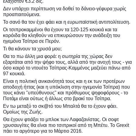
ελάχιστον €3.2 δις.
Δεν υπάρχει περίπτωση να δοθεί το δάνειο-γέφυρα χωρίς
προαπαιτούμενα.
Το σανό θα τον έχει φάει και η ευρωπαϊστική αντιπολίτευση.
Οι τσιπροκαμμένοι θα έχουν τα 120-125 κουκιά και τα
κορόιδα θα κληθούν να επικυρώσουν την ανάδειξη του
ηγεμόνα Τσίπρα σε Περόν.
Τι θα κάνουν τα χρυσά μου;
Θα το πω άλλη μια φορά: η σωτηρία της χώρας δεν
εξαρτάται από την ψήφο τους, αλλά από την ανοχή τους - για
όσο καιρό το ντουέτο Τσίπρας-Καμμένος μαζεύει πάνω από
97 κουκιά.
Είναι η πολιτική ανικανότητά τους και η εκ των προτέρων
αποδοχή ήττας (και η υπόκλιση στην ηγεμονία Τσίπρα) που
τους κάνει "υπεύθυνους" και πρόθυμους ψηφοφόρους - το
Ποτάμι είναι ούτως ή άλλως στο βρακί του Τσίπρα.
Εν τω μεταξύ το σκ@τό του Μπαλτά θα το έχουν φάει.
Ομοίως της Ζωής.
Θα έχουν φτιάξει το μπλοκ των Λαφαζανίστας. Οι σοφτ
χρυσαυγίτες θα είναι πιο τσιπρικοί από τη Μπέτυ. Το
Grexit
πάει το αργότερο για το Μάρτιο 2016.